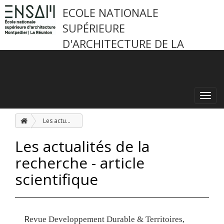
ECOLE NATIONALE
SUPÉRIEURE
D'ARCHITECTURE DE LA
RÉUNION
Toggl
navig
Les actualités de la recherche - article scientifique
Les actualités de la
recherche - article
scientifique
R
evue Developpement Durable & Territoires,