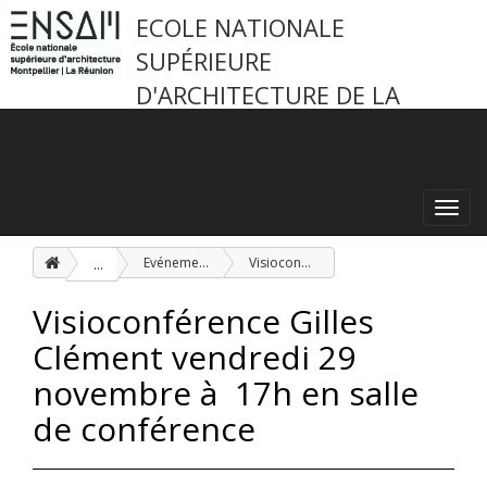
ECOLE NATIONALE
SUPÉRIEURE
D'ARCHITECTURE DE LA
RÉUNION
Toggl
navig
...
Evénements
Visioconférence Gilles Clément vendredi 29 novembre à 17h en salle de conférence
Visioconférence Gilles
Clément vendredi 29
novembre à 17h en salle
de conférence