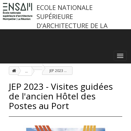
ECOLE NATIONALE
SUPÉRIEURE
D'ARCHITECTURE DE LA
RÉUNION
Toggl
navig
...
JEP 2023 - Visites guidées de l'ancien Hôtel des Postes au Port
JEP 2023 - Visites guidées
de l'ancien Hôtel des
Postes au Port