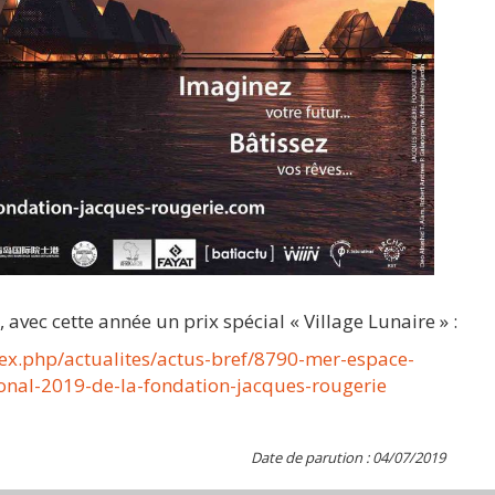
vec cette année un prix spécial « Village Lunaire » :
ex.php/actualites/actus-bref/8790-mer-espace-
onal-2019-de-la-fondation-jacques-rougerie
Date de parution : 04/07/2019