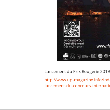
Lancement du Prix Rougerie 2019, a
http://www.up-magazine.info/ind
lancement-du-concours-internati