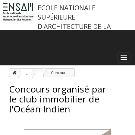
ECOLE NATIONALE
SUPÉRIEURE
D'ARCHITECTURE DE LA
RÉUNION
Toggl
navig
...
Concours organisé par le club immobilier de l'Océan Indien
Concours organisé par
le club immobilier de
l'Océan Indien