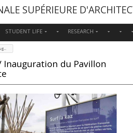
NALE SUPÉRIEURE D'ARCHITE
STUDENT LIFE
RESEARCH
Article Outremer360 / Inauguration du Pavillon ArchiFolies à la Villette
 Inauguration du Pavillon
te